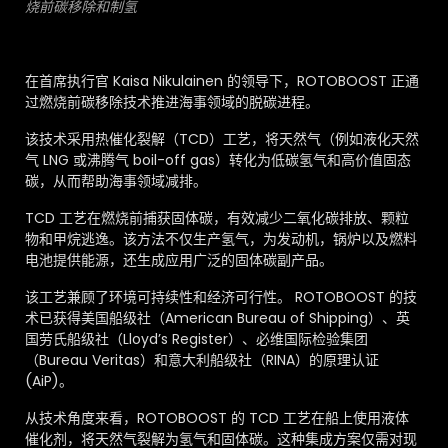
烧前碳移除和制氢
在首席执行官 Kaisa Nikulainen 的领导下，ROTOBOOST 正通
过燃烧前碳移除技术推进海事领域的脱碳进程。
该技术采用热催化裂解（TCD）工艺，将天然气（例如液化天然
气 LNG 或沸腾气 boil-off gas）转化为低碳氢气和高价值固态
碳，从而帮助海事领域减排。
TCD 工艺在燃烧前捕获固体碳，有效减少二氧化碳排放、颗粒
物和甲烷逃逸。该方法不仅生产氢气，为发动机，锅炉以及燃料
电池提供能源，还生成应用广泛的固体碳副产品。
该工艺兼顾了环境可持续性和经济可行性。 ROTOBOOST 的技
术已获得美国船级社（American Bureau of Shipping）、英
国劳氏船级社（Lloyd’s Register）、必维国际检验集团
（Bureau Veritas）和意大利船级社（RINA）的原理认证
(AiP)。
从技术角度来看，ROTOBOOST 的 TCD 工艺在船上使用液体
催化剂，将天然气裂解为氢气和固体碳。这种集成方案仅需对现